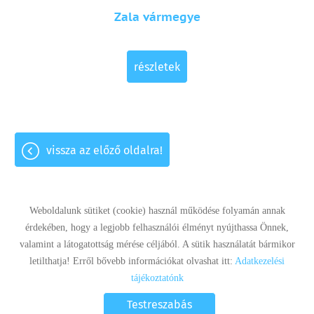
Zala vármegye
részletek
vissza az előző oldalra!
Weboldalunk sütiket (cookie) használ működése folyamán annak
érdekében, hogy a legjobb felhasználói élményt nyújthassa Önnek,
valamint a látogatottság mérése céljából. A sütik használatát bármikor
Panaszkezelés
Adatkezelési tájékoztató
Impresszum
letilthatja! Erről bővebb információkat olvashat itt:
Adatkezelési
Sütik kezelése
tájékoztatónk
© 2026 - Minden jog fenntartva
Testreszabás