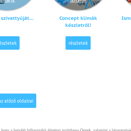
2023.09.19.
2023.07.17.
 szivattyúját...
Concept klímák
Ism
készletről!
észletek
részletek
az előző oldalra!
ogy a legjobb felhasználói élményt nyújthassa Önnek, valamint a látogatottság