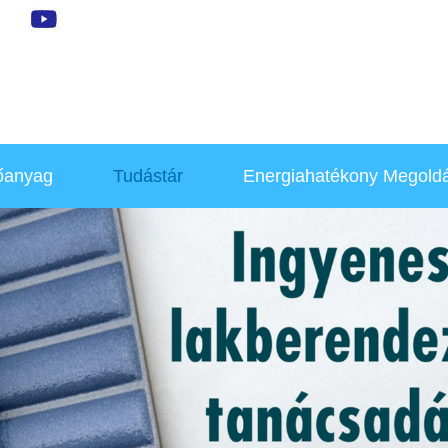
őanyag
Tudástár
Energiahatékony Megold
Hírek, Újdonságok
Hőszivattyúk
Otthonfelújítás
Klímák
Környezettudatosság
Klíma Telepítők
Akció