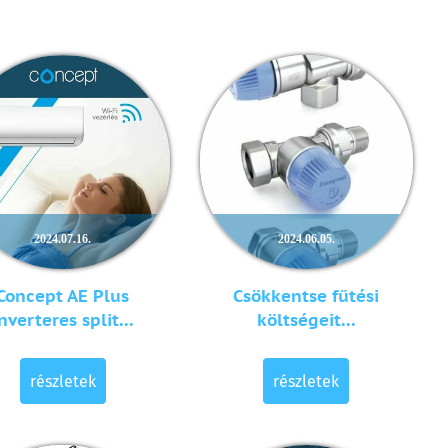
2024.07.16.
2024.06.05.
Concept AE Plus
Csökkentse fűtési
nverteres split...
költségeit...
részletek
részletek