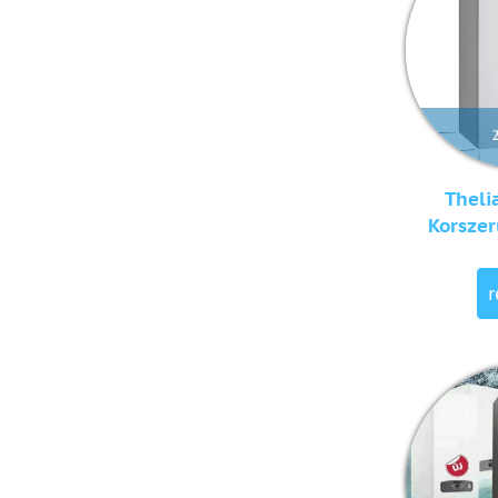
Theli
Korszer
r