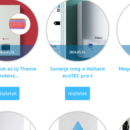
2024.05.31.
2024.05.31.
uk az új Thema
Ismerje meg a Vaillant
Megé
ndens...
ecoTEC pro-t
észletek
részletek