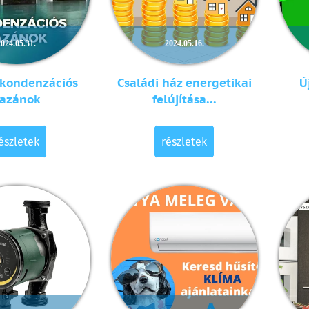
2024.05.31.
2024.05.16.
 kondenzációs
Családi ház energetikai
Ú
azánok
felújítása...
észletek
részletek