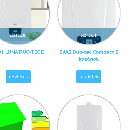
2024.05.31.
2024.05.31.
XI LUNA DUO-TEC E
BAXI Duo-tec Compact E
kazánok
részletek
részletek