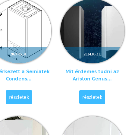
2024.05.31.
2024.05.31.
rkezett a Semiatek
Mit érdemes tudni az
Condens...
Ariston Genus...
részletek
részletek