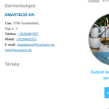
Tudástár
/
Körn
Elérhetőségek
GRAVITÁCIÓ Kft.
Cím:
9700 Szombathely,
Sági u. 3.
Telefon:
+36204867097
Mobil:
+36204645555
E-mail:
ajanlatkeres@gravitacio.hu
,
info@gravitacio.hu
Térkép
Esőből A
spó
r