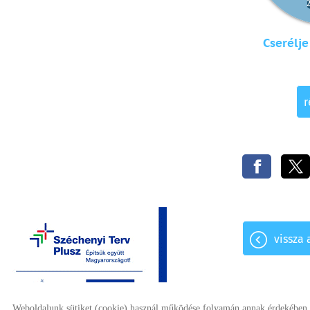
Cserélje
r
vissza 
Weboldalunk sütiket (cookie) használ működése folyamán annak érdekében, h