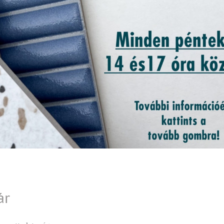
Gépészet
Fürdőszoba
Inspirációk
ár