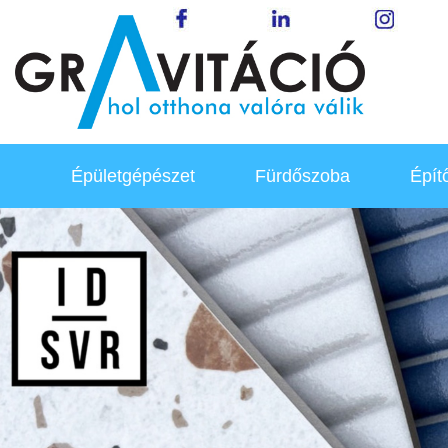
Épületgépészet
Fürdőszoba
Épít