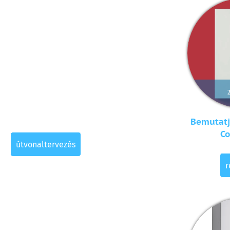
Bemutatj
Co
útvonaltervezés
r