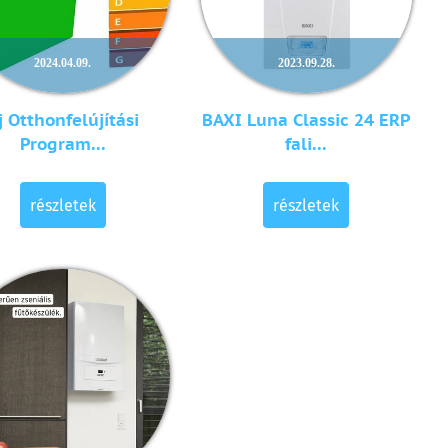
2024.04.09.
2023.09.28.
j Otthonfelújítási
BAXI Luna Classic 24 ERP
Program...
fali...
részletek
részletek