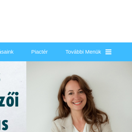
ásaink
Piactér
További Menük
Rólunk
Kapcsolat
Karrier
Szolgáltatások