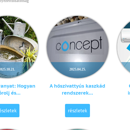
yezettudatosság
2025.10.21.
2025.04.25.
ranyat: Hogyan
A hőszivattyús kaszkád
rolj és...
rendszerek...
i
észletek
részletek