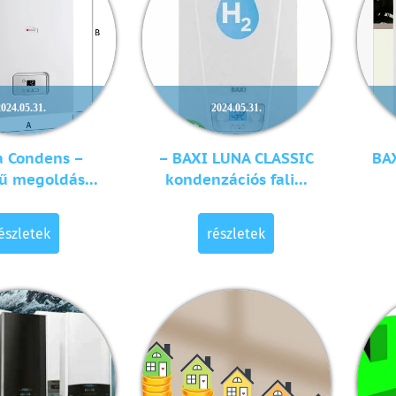
2024.05.31.
2024.05.31.
a Condens –
– BAXI LUNA CLASSIC
BA
ű megoldás...
kondenzációs fali...
észletek
részletek