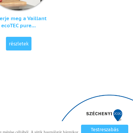
erje meg a Vaillant
ecoTEC pure...
részletek
Testreszabás
 mérése céljából. A sütik használatát bármikor