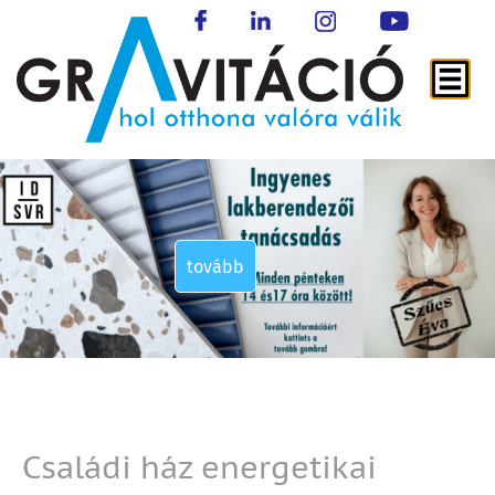
tovább
tovább
tovább
tovább
Családi ház energetikai