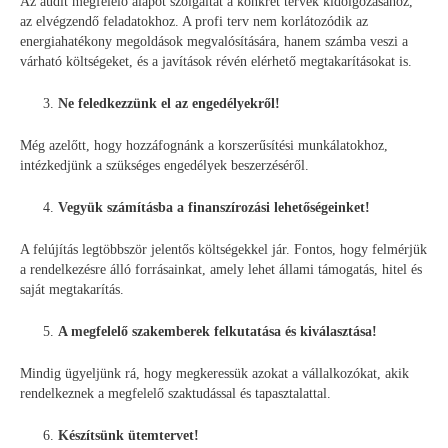
Az audit megfelelő alapot szolgáltat a konkrét tervek kidolgozásához,
az elvégzendő feladatokhoz. A profi terv nem korlátozódik az
energiahatékony megoldások megvalósítására, hanem számba veszi a
várható költségeket, és a javítások révén elérhető megtakarításokat is.
Ne feledkezzünk el az engedélyekről!
Még azelőtt, hogy hozzáfognánk a korszerűsítési munkálatokhoz,
intézkedjünk a szükséges engedélyek beszerzéséről.
Vegyük számításba a finanszírozási lehetőségeinket!
A felújítás legtöbbször jelentős költségekkel jár. Fontos, hogy felmérjük
a rendelkezésre álló forrásainkat, amely lehet állami támogatás, hitel és
saját megtakarítás.
A megfelelő szakemberek felkutatása és kiválasztása!
Mindig ügyeljünk rá, hogy megkeressük azokat a vállalkozókat, akik
rendelkeznek a megfelelő szaktudással és tapasztalattal.
Készítsünk ütemtervet!