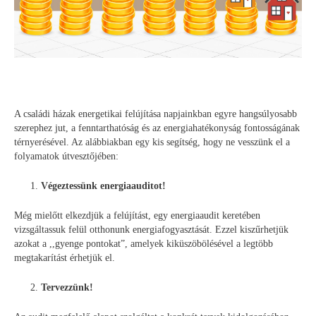
A családi házak energetikai felújítása napjainkban egyre hangsúlyosabb
szerephez jut, a fenntarthatóság és az energiahatékonyság fontosságának
térnyerésével. Az alábbiakban egy kis segítség, hogy ne vesszünk el a
folyamatok útvesztőjében:
Végeztessünk energiaauditot!
Még mielőtt elkezdjük a felújítást, egy energiaaudit keretében
vizsgáltassuk felül otthonunk energiafogyasztását. Ezzel kiszűrhetjük
azokat a ,,gyenge pontokat”, amelyek kiküszöbölésével a legtöbb
megtakarítást érhetjük el.
Tervezzünk!