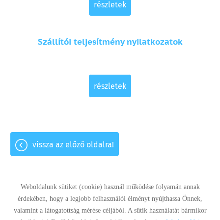
részletek
Szállítói teljesítmény nyilatkozatok
részletek
vissza az előző oldalra!
Weboldalunk sütiket (cookie) használ működése folyamán annak
érdekében, hogy a legjobb felhasználói élményt nyújthassa Önnek,
valamint a látogatottság mérése céljából. A sütik használatát bármikor
Panaszkezelés
Adatkezelési tájékoztató
Impresszum