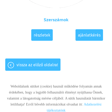
Szerszámok
részletek
ajánlatkérés
vissza az előző oldalra!
Weboldalunk sütiket (cookie) használ működése folyamán annak
érdekében, hogy a legjobb felhasználói élményt nyújthassa Önnek,
valamint a látogatottság mérése céljából. A sütik használatát bármikor
Panaszkezelés
Adatkezelési tájékoztató
Impresszum
letilthatja! Erről bővebb információkat olvashat itt:
Adatkezelési
Sütik kezelése
tájékoztatónk