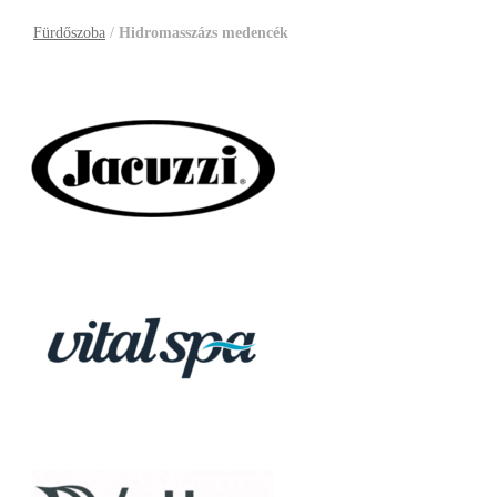
Fürdőszoba
/
Hidromasszázs medencék