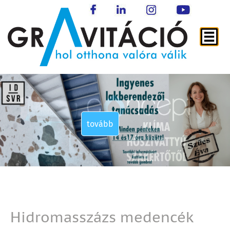
tovább
tovább
tovább
tovább
Hidromasszázs medencék