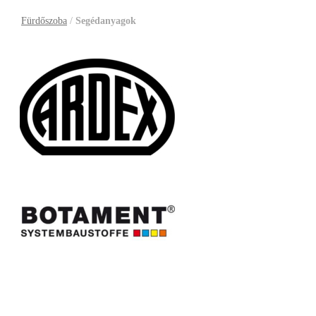
Fürdőszoba
/
Segédanyagok