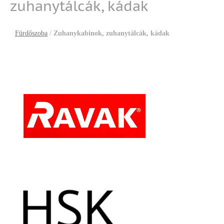
zuhanytálcák, kádak
Fürdőszoba
/
Zuhanykabinok, zuhanytálcák, kádak