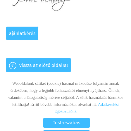
ajánlatkérés
vissza az előző oldalra!
Weboldalunk sütiket (cookie) használ működése folyamán annak
érdekében, hogy a legjobb felhasználói élményt nyújthassa Önnek,
valamint a látogatottság mérése céljából. A sütik használatát bármikor
Panaszkezelés
Adatkezelési tájékoztató
Impresszum
letilthatja! Erről bővebb információkat olvashat itt:
Adatkezelési
Sütik kezelése
tájékoztatónk
© 2026 - Minden jog fenntartva
Testreszabás