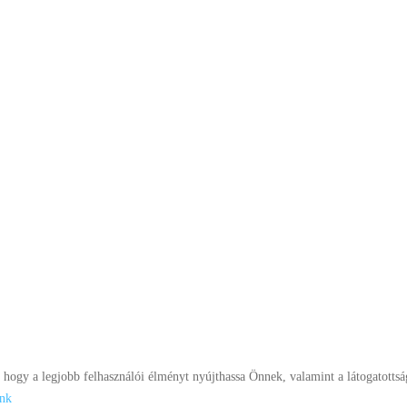
ogy a legjobb felhasználói élményt nyújthassa Önnek, valamint a látogatottság
ónk
Panaszkezelés
Adatkezelési tájékoztató
Impresszum
Sütik keze