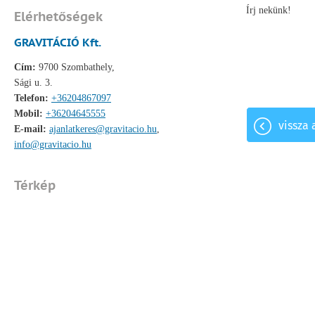
Írj nekünk!
Elérhetőségek
GRAVITÁCIÓ Kft.
Cím:
9700 Szombathely,
Sági u. 3.
Telefon:
+36204867097
Mobil:
+36204645555
vissza 
E-mail:
ajanlatkeres@gravitacio.hu
,
info@gravitacio.hu
Térkép