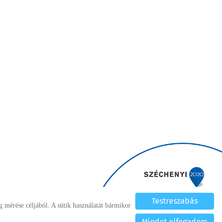
Testreszabás
 mérése céljából. A sütik használatát bármikor
lése
Mindet elfogadom