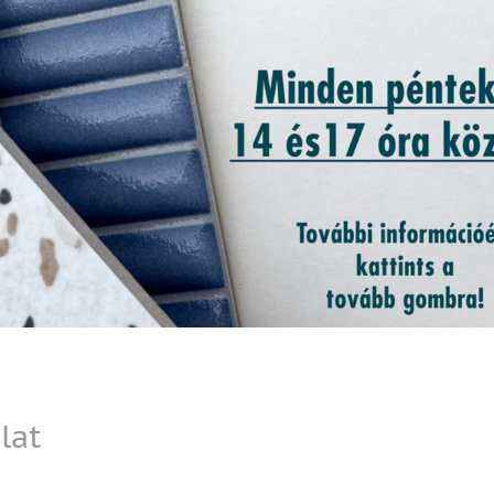
Gépészet
Fürdőszoba
Inspirációk
lat