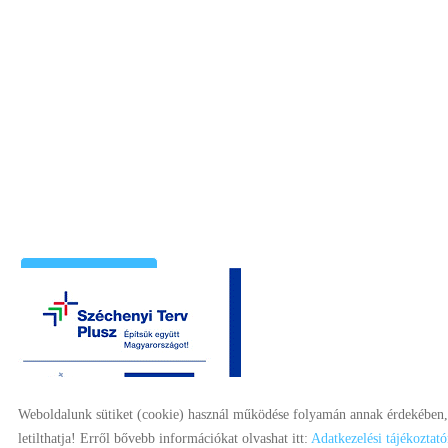
útvonaltervezés
Weboldalunk sütiket (cookie) használ működése folyamán annak érdekében, h
letilthatja! Erről bővebb információkat olvashat itt:
Adatkezelési tájékoztat
© 2026 - Minden jog fenntartva