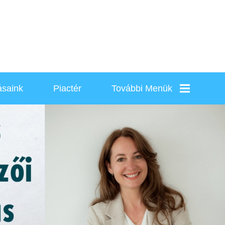
ásaink
Piactér
További Menük
Rólunk
Kapcsolat
Karrier
Szolgáltatások