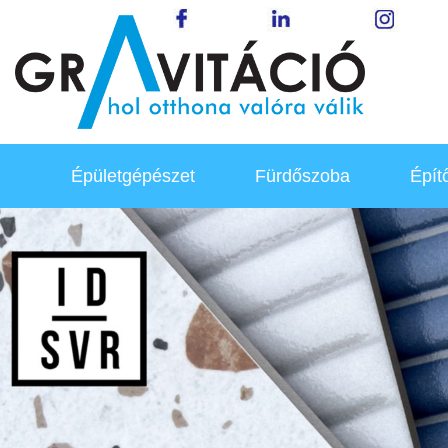
Épületgépészet
Fürdőszoba
Épít