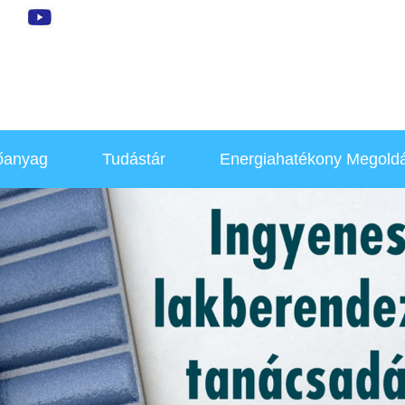
őanyag
Tudástár
Energiahatékony Megold
Hírek, Újdonságok
Hőszivattyúk
Otthonfelújítás
Klímák
Környezettudatosság
Klíma Telepítők
Akció