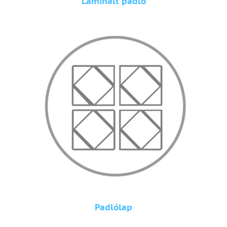
Laminált padló
Padlólap