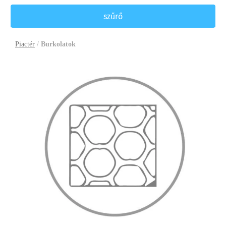
szűrő
Piactér
/
Burkolatok