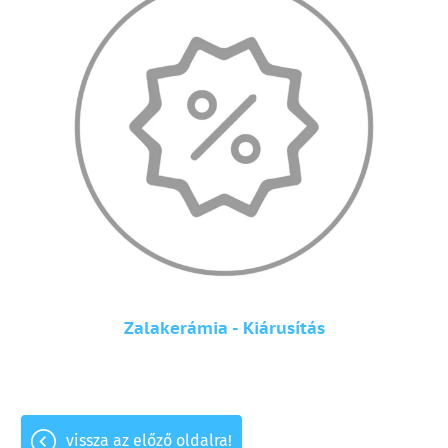
Zalakerámia - Kiárusítás
vissza az előző oldalra!