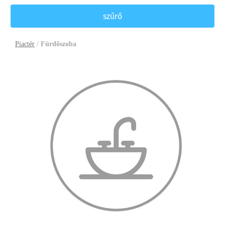
szűrő
Piactér
/
Fürdőszoba