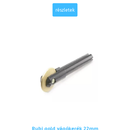
részletek
Rubi gold vágókerék 22mm