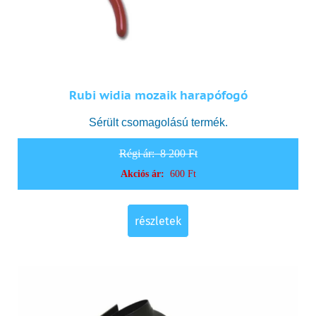
Rubi widia mozaik harapófogó
Sérült csomagolású termék.
Régi ár:
8 200 Ft
Akciós ár:
600 Ft
részletek