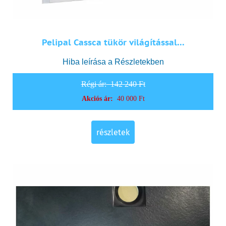
Pelipal Cassca tükör világítással...
Hiba leírása a Részletekben
Régi ár:
142 240 Ft
Akciós ár:
40 000 Ft
részletek