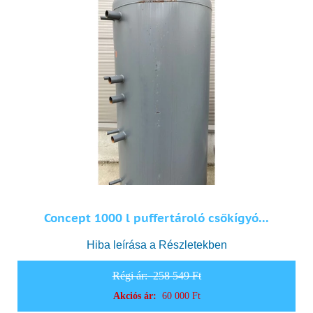
Concept 1000 l puffertároló csőkígyó...
Hiba leírása a Részletekben
Régi ár:
258 549 Ft
Akciós ár:
60 000 Ft