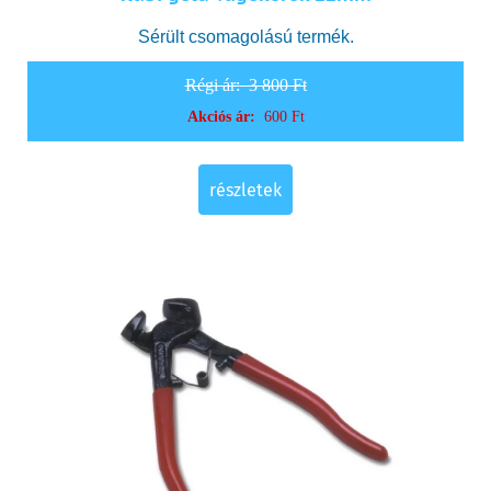
Sérült csomagolású termék.
Régi ár:
3 800 Ft
Akciós ár:
600 Ft
részletek