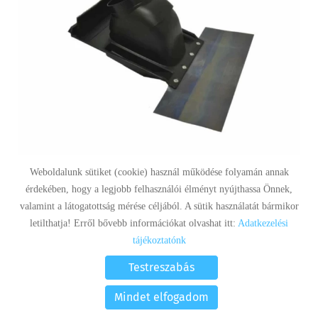
Weboldalunk sütiket (cookie) használ működése folyamán annak
érdekében, hogy a legjobb felhasználói élményt nyújthassa Önnek,
Vaillant magastető gallér 80/125-ös...
valamint a látogatottság mérése céljából. A sütik használatát bármikor
Sérült csomagolású termék.
letilthatja! Erről bővebb információkat olvashat itt:
Adatkezelési
tájékoztatónk
Régi ár:
13 487 Ft
Testreszabás
Akciós ár:
1 103 Ft
Mindet elfogadom
KERESÉS AZ OLDAL TARTALMÁBAN