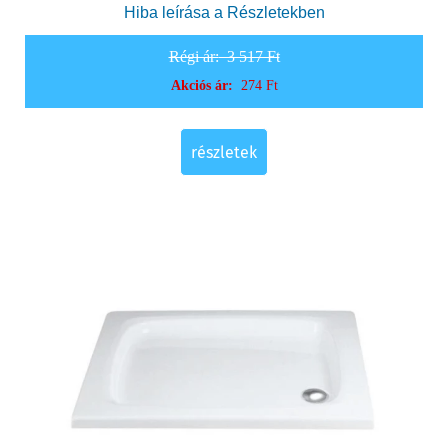
Hiba leírása a Részletekben
Régi ár:
3 517 Ft
Akciós ár:
274 Ft
részletek