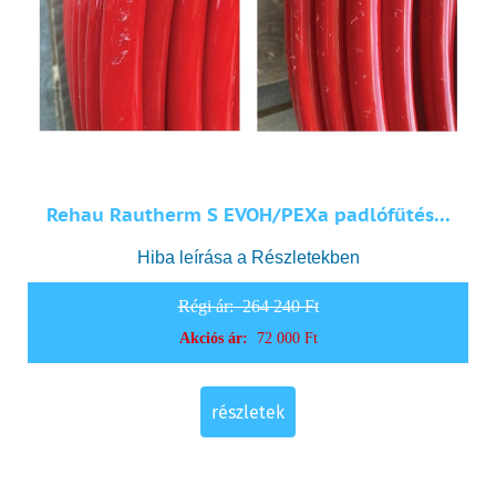
Rehau Rautherm S EVOH/PEXa padlófűtés...
Hiba leírása a Részletekben
Régi ár:
264 240 Ft
Akciós ár:
72 000 Ft
részletek