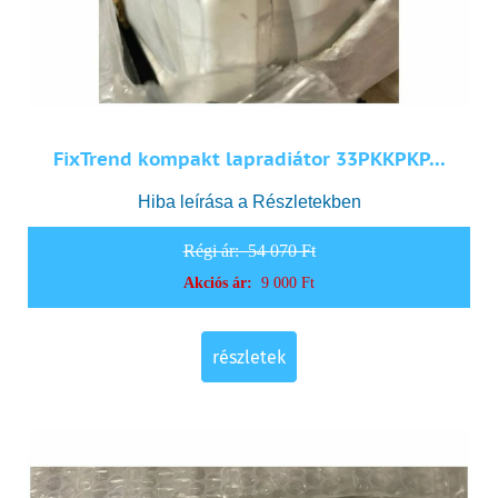
FixTrend kompakt lapradiátor 33PKKPKP...
Hiba leírása a Részletekben
Régi ár:
54 070 Ft
Akciós ár:
9 000 Ft
részletek