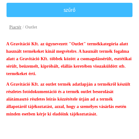
szűrő
Piactér
/
Outlet
A Gravitáció Kft. az úgynevezett "Outlet" termékkategória alatt
használt termékeket kínál megvételre. A használt termék fogalma
alatt a Gravitáció Kft. többek között a csomagolássérült, esztétikai
sérült, beüzemelt, kipróbált, elállás keretében visszaküldött stb.
termékeket érti.
A Gravitáció Kft. az outlet termék adatlapján a termékről készült
részletes fotódokumentáció és a termék outlet besorolását
alátámasztó részletes leírás közzététele útján ad a termék
állapotáról tájékoztatást, azzal, hogy a személyes vásárlás esetén
minden esetben kérje ki eladóink tájékoztatását.