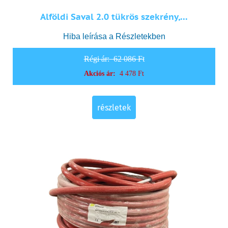
Alföldi Saval 2.0 tükrös szekrény,...
Hiba leírása a Részletekben
Régi ár:
62 086 Ft
Akciós ár:
4 478 Ft
részletek