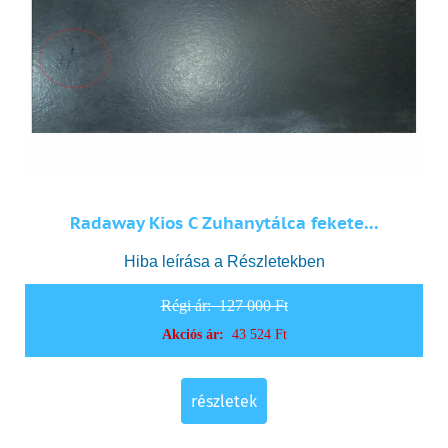
Radaway Kios C Zuhanytálca fekete...
Hiba leírása a Részletekben
Régi ár:
127 000 Ft
Akciós ár:
43 524 Ft
részletek