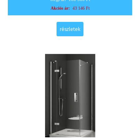
Akciós ár:
43 146 Ft
részletek