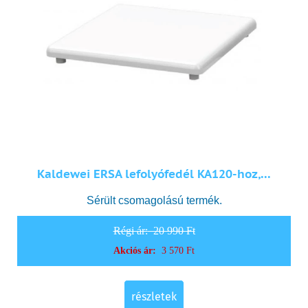
Kaldewei ERSA lefolyófedél KA120-hoz,...
Sérült csomagolású termék.
Régi ár:
20 990 Ft
Akciós ár:
3 570 Ft
részletek