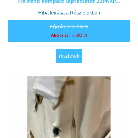
FixTrend kompakt lapradiátor 22PKKP...
Hiba leírása a Részletekben
Régi ár:
114 706 Ft
Akciós ár:
8 603 Ft
részletek