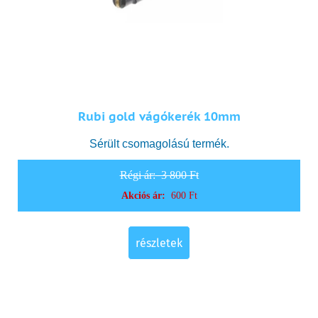
Rubi gold vágókerék 10mm
Sérült csomagolású termék.
Régi ár:
3 800 Ft
Akciós ár:
600 Ft
részletek