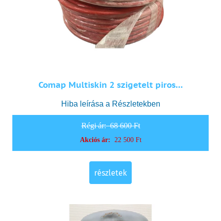
Comap Multiskin 2 szigetelt piros...
Hiba leírása a Részletekben
Régi ár:
68 600 Ft
Akciós ár:
22 500 Ft
részletek