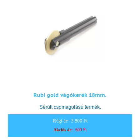
Rubi gold vágókerék 18mm.
Sérült csomagolású termék.
Régi ár:
3 800 Ft
Akciós ár:
600 Ft