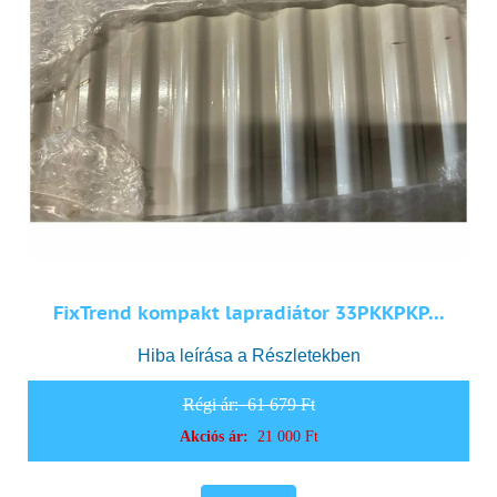
FixTrend kompakt lapradiátor 33PKKPKP...
Hiba leírása a Részletekben
Régi ár:
61 679 Ft
Akciós ár:
21 000 Ft