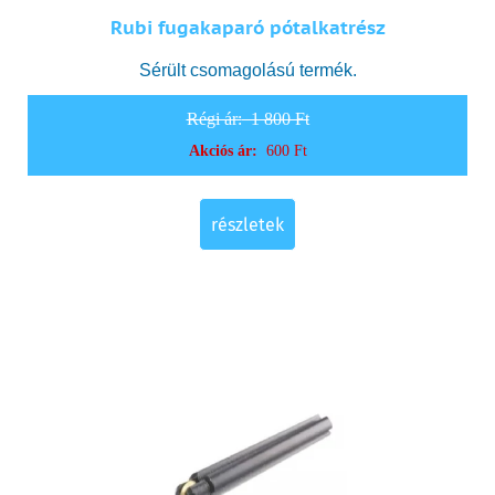
Rubi fugakaparó pótalkatrész
Sérült csomagolású termék.
Régi ár:
1 800 Ft
Akciós ár:
600 Ft
részletek