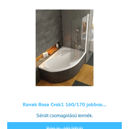
Ravak Rosa Cvsk1 160/170 jobbos...
Sérült csomagolású termék.
Régi ár:
160 500 Ft