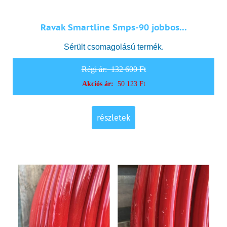
Ravak Smartline Smps-90 jobbos...
Sérült csomagolású termék.
Régi ár:
132 600 Ft
Akciós ár:
50 123 Ft
részletek