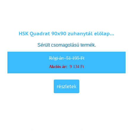
HSK Quadrat 90x90 zuhanytál előlap...
Sérült csomagolású termék.
Régi ár:
51 195 Ft
Akciós ár:
9 134 Ft
részletek