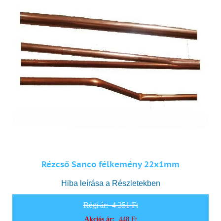
Rézcső Sanco félkemény 22x1mm
Hiba leírása a Részletekben
Régi ár:
4 351 Ft
Akciós ár:
448 Ft