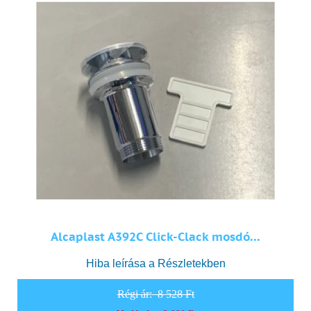
Alcaplast A392C Click-Clack mosdó...
Hiba leírása a Részletekben
Régi ár:
8 528 Ft