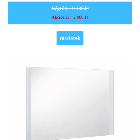
Régi ár:
10 135 Ft
Akciós ár:
2 000 Ft
részletek