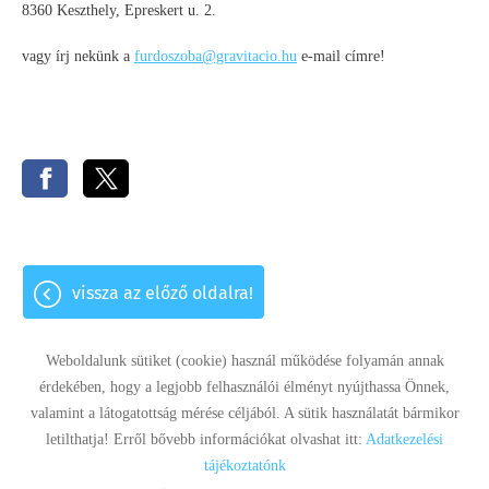
8360 Keszthely, Epreskert u. 2.
vagy írj nekünk a
furdoszoba@gravitacio.hu
e-mail címre!
vissza az előző oldalra!
Weboldalunk sütiket (cookie) használ működése folyamán annak
érdekében, hogy a legjobb felhasználói élményt nyújthassa Önnek,
valamint a látogatottság mérése céljából. A sütik használatát bármikor
Panaszkezelés
Adatkezelési tájékoztató
Impresszum
letilthatja! Erről bővebb információkat olvashat itt:
Adatkezelési
Sütik kezelése
tájékoztatónk