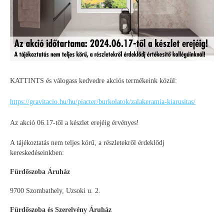
KATTINTS és válogass kedvedre akciós termékeink közül:
https://gravitacio.hu/hu/piacter/burkolatok/zalakeramia-kiarusitas/
Az akció 06.17-től a készlet erejéig érvényes!
A tájékoztatás nem teljes körű, a részletekről érdeklődj
kereskedéseinkben:
Fürdőszoba Áruház
9700 Szombathely, Uzsoki u. 2.
Fürdőszoba és Szerelvény Áruház