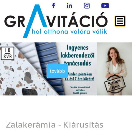
tovább
tovább
tovább
tovább
Zalakerámia - Kiárusítás