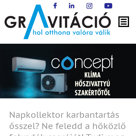
Napkollektor karbantartás
ősszel? Ne feledd a hőközlő