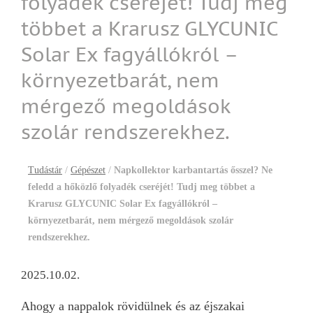
folyadék cseréjét! Tudj meg
többet a Krarusz GLYCUNIC
Solar Ex fagyállókról –
környezetbarát, nem
mérgező megoldások
szolár rendszerekhez.
Tudástár
/
Gépészet
/
Napkollektor karbantartás ősszel? Ne
feledd a hőközlő folyadék cseréjét! Tudj meg többet a
Krarusz GLYCUNIC Solar Ex fagyállókról –
környezetbarát, nem mérgező megoldások szolár
rendszerekhez.
2025.10.02.
Ahogy a nappalok rövidülnek és az éjszakai