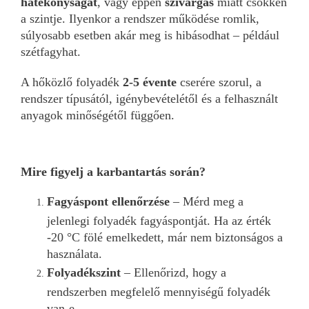
hatékonyságát
, vagy éppen
szivárgás
miatt csökken
a szintje. Ilyenkor a rendszer működése romlik,
súlyosabb esetben akár meg is hibásodhat – például
szétfagyhat.
A hőközlő folyadék
2-5 évente
cserére szorul, a
rendszer típusától, igénybevételétől és a felhasznált
anyagok minőségétől függően.
Mire figyelj a karbantartás során?
Fagyáspont ellenőrzése
– Mérd meg a
jelenlegi folyadék fagyáspontját. Ha az érték
-20 °C fölé emelkedett, már nem biztonságos a
használata.
Folyadékszint
– Ellenőrizd, hogy a
rendszerben megfelelő mennyiségű folyadék
van-e.