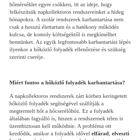
hőmérséklet egyre csökken, itt az ideje, hogy
felkészítsük napkollektoros rendszereinket a hideg
hónapokra. A szolár rendszerek karbantartása nem
csak a hosszú élettartam és a hatékony működés
kulcsa, de komoly költségektől is megkímélhet
bennünket. Az egyik legfontosabb karbantartási lépés
ilyenkor a hőközlő folyadék ellenőrzése és szükség
szerinti cseréje.
Miért fontos a hőközlő folyadék karbantartása?
A napkollektoros rendszerek zárt körben keringetett
hőközlő folyadék segítségével szállítják a
megtermelt hőt a hőcserélőhöz. Ez a folyadék
általában fagyálló is, hiszen a rendszernek télen is
üzembiztosan kell működnie. A probléma ott
kezdődik, amikor a folyadék idővel
elfárad
,
elveszti