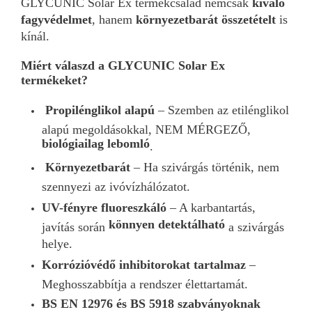
GLYCUNIC Solar Ex termékcsalád nemcsak
kiváló
fagyvédelmet
, hanem
környezetbarát összetételt
is
kínál.
Miért válaszd a GLYCUNIC Solar Ex
termékeket?
Propilénglikol alapú
– Szemben az etilénglikol
alapú megoldásokkal, NEM MÉRGEZŐ,
biológiailag lebomló
.
Környezetbarát
– Ha szivárgás történik, nem
szennyezi az ivóvízhálózatot.
UV-fényre fluoreszkáló
– A karbantartás,
könnyen detektálható
javítás során
a szivárgás
helye.
Korrózióvédő inhibitorokat tartalmaz
–
Meghosszabbítja a rendszer élettartamát.
BS EN 12976 és BS 5918 szabványoknak