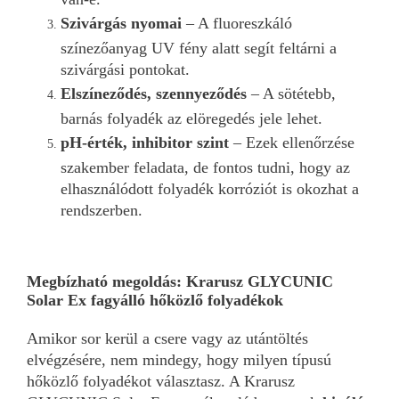
Szivárgás nyomai
– A fluoreszkáló
színezőanyag UV fény alatt segít feltárni a
szivárgási pontokat.
Elszíneződés, szennyeződés
– A sötétebb,
barnás folyadék az elöregedés jele lehet.
pH-érték, inhibitor szint
– Ezek ellenőrzése
szakember feladata, de fontos tudni, hogy az
elhasználódott folyadék korróziót is okozhat a
rendszerben.
Megbízható megoldás: Krarusz GLYCUNIC
Solar Ex fagyálló hőközlő folyadékok
Amikor sor kerül a csere vagy az utántöltés
elvégzésére, nem mindegy, hogy milyen típusú
hőközlő folyadékot választasz. A Krarusz