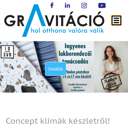
tovább
tovább
tovább
tovább
Concept klímák készletről!