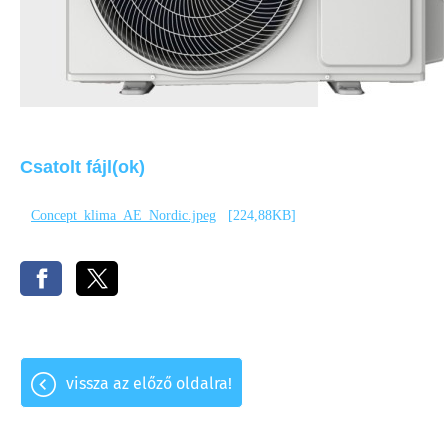
Csatolt fájl(ok)
Concept_klima_AE_Nordic.jpeg
[224,88KB]
vissza az előző oldalra!