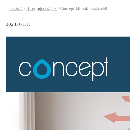
Tudástár
/
Hírek, újdonságok
/
Concept klímák készletről!
2023.07.17.