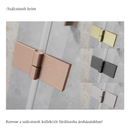
-Szálcsiszolt króm
Keresse a szálcsiszolt kollekciót fürdőszoba áruházainkban!