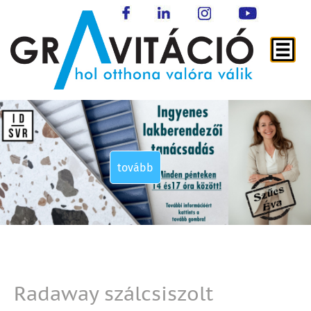
tovább
tovább
tovább
tovább
Radaway szálcsiszolt