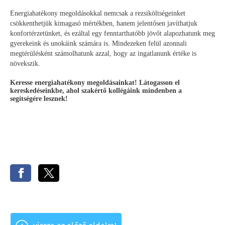
Energiahatékony megoldásokkal nemcsak a rezsiköltségeinket
csökkenthetjük kimagasó mértékben, hanem jelentősen javíthatjuk
konfortérzetünket, és ezáltal egy fenntarthatóbb jövőt alapozhatunk meg
gyerekeink és unokáink számára is. Mindezeken felül azonnali
megtérülésként számolhatunk azzal, hogy az ingatlanunk értéke is
növekszik.
Keresse energiahatékony megoldásainkat! Látogasson el
kereskedéseinkbe, ahol szakértő kollégáink mindenben a
segítségére lesznek!