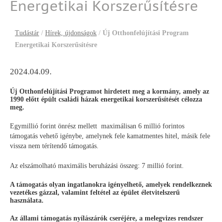
Energetikai Korszerűsítésre
Tudástár
/
Hírek, újdonságok
/
Új Otthonfelújítási Program
Energetikai Korszerűsítésre
2024.04.09.
Új Otthonfelújítási Programot hirdetett meg a kormány, amely az
1990 előtt épült családi házak energetikai korszerűsítését célozza
meg.
Egymillió forint önrész mellett maximálisan 6 millió forintos
támogatás vehető igénybe, amelynek fele kamatmentes hitel, másik fele
vissza nem térítendő támogatás.
Az elszámolható maximális beruházási összeg: 7 millió forint.
A támogatás olyan ingatlanokra igényelhető, amelyek rendelkeznek
vezetékes gázzal, valamint feltétel az épület életvitelszerű
használata.
Az állami támogatás nyílászárók cseréjére, a melegvizes rendszer