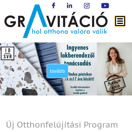
tovább
tovább
tovább
tovább
Új Otthonfelújítási Program