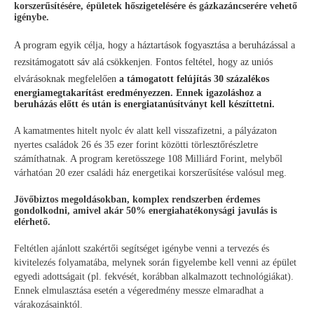
korszerűsítésére, épületek hőszigetelésére és gázkazáncserére vehető
igénybe.
A program egyik célja, hogy a háztartások fogyasztása a beruházással a
rezsitámogatott sáv alá csökkenjen. Fontos feltétel, hogy az uniós
elvárásoknak megfelelően
a támogatott felújítás 30 százalékos
energiamegtakarítást eredményezzen. Ennek igazoláshoz a
beruházás előtt és után is energiatanúsítványt kell készíttetni.
A kamatmentes hitelt nyolc év alatt kell visszafizetni, a pályázaton
nyertes családok 26 és 35 ezer forint közötti törlesztőrészletre
számíthatnak. A program keretösszege 108 Milliárd Forint, melyből
várhatóan 20 ezer családi ház energetikai korszerűsítése valósul meg.
Jövőbiztos megoldásokban, komplex rendszerben érdemes
gondolkodni, amivel
akár 50% energiahatékonysági javulás is
elérhető.
Feltétlen ajánlott szakértői segítséget igénybe venni a tervezés és
kivitelezés folyamatába, melynek során figyelembe kell venni az épület
egyedi adottságait (pl. fekvését, korábban alkalmazott technológiákat).
Ennek elmulasztása esetén a végeredmény messze elmaradhat a
várakozásainktól.