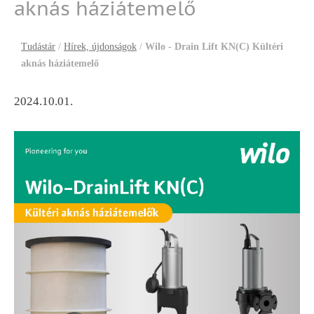
aknás háziátemelő
Tudástár
/
Hírek, újdonságok
/
Wilo - Drain Lift KN(C) Kültéri
aknás háziátemelő
2024.10.01.