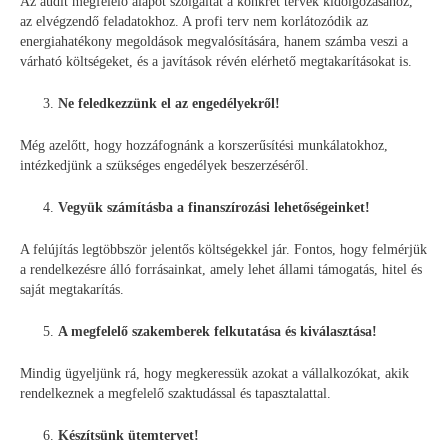
Az audit megfelelő alapot szolgáltat a konkrét tervek kidolgozásához,
az elvégzendő feladatokhoz. A profi terv nem korlátozódik az
energiahatékony megoldások megvalósítására, hanem számba veszi a
várható költségeket, és a javítások révén elérhető megtakarításokat is.
Ne feledkezzünk el az engedélyekről!
Még azelőtt, hogy hozzáfognánk a korszerűsítési munkálatokhoz,
intézkedjünk a szükséges engedélyek beszerzéséről.
Vegyük számításba a finanszírozási lehetőségeinket!
A felújítás legtöbbször jelentős költségekkel jár. Fontos, hogy felmérjük
a rendelkezésre álló forrásainkat, amely lehet állami támogatás, hitel és
saját megtakarítás.
A megfelelő szakemberek felkutatása és kiválasztása!
Mindig ügyeljünk rá, hogy megkeressük azokat a vállalkozókat, akik
rendelkeznek a megfelelő szaktudással és tapasztalattal.
Készítsünk ütemtervet!