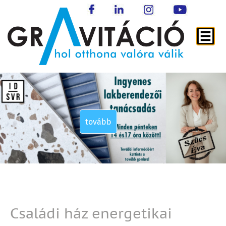
tovább
tovább
tovább
tovább
Családi ház energetikai