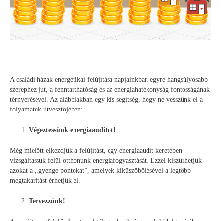
A családi házak energetikai felújítása napjainkban egyre hangsúlyosabb
szerephez jut, a fenntarthatóság és az energiahatékonyság fontosságának
térnyerésével. Az alábbiakban egy kis segítség, hogy ne vesszünk el a
folyamatok útvesztőjében:
Végeztessünk energiaauditot!
Még mielőtt elkezdjük a felújítást, egy energiaaudit keretében
vizsgáltassuk felül otthonunk energiafogyasztását. Ezzel kiszűrhetjük
azokat a ,,gyenge pontokat”, amelyek kiküszöbölésével a legtöbb
megtakarítást érhetjük el.
Tervezzünk!